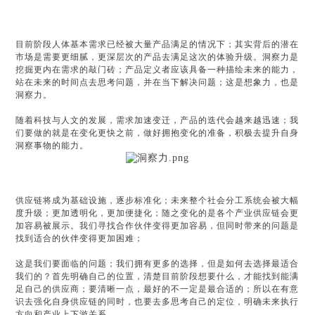
目前阶段人体基本需求已经被大量产品满足的情况下；
其实背后的潜在
市场是需要更细腻，更深层次的产品去满足这次的体验升级。
洞察力是
挖掘更内在需求的敲门砖；
产品定义者应该具备一种描绘未来的能力，
站在未来的时间点去思考问题，并在当下解决问题；
这是想象力，也是
洞察力。
随着科技与人文的发展，需求加速变迁，产品的迭代会越来越迅速；
我
们要做的就是在变化更快之前，做好拥抱变化的准备，积极去提升自身
洞察事物的能力。
供应链将成为基础设施，逐步标准化；
未来整个社会分工系统会被大幅
度升级；
更加透明化，更加便捷化；
随之变化的是各个产业供应链会更
加容易被展示。
我们寻找合作伙伴变得更加容易，但同时带来的问题是
找到适合的伙伴变得更加困难；
这是我们要面临的问题；
我们拥有更多的选择，但是如何去选择最适合
我们的？
首先明确自己的位置，清楚目前阶段想要什么，才能找到能满
足自己的供应商；
要清晰一点，最好的不一定是最合适的；
所以在有意
识去强化自身供应链的同时，也要去多思考自己的定位，明确未来执行
方向和产业上下游关系。