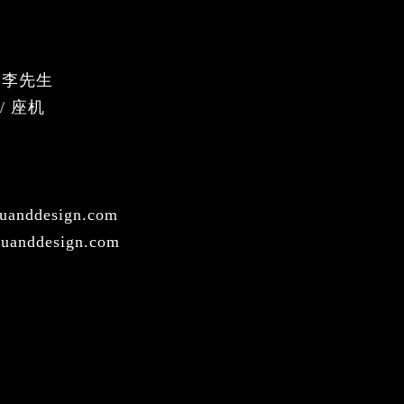
 / 李先生
2 / 座机
anddesign.com
anddesign.com